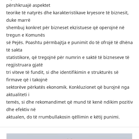
përshkruajë aspektet
teorike të natyrës dhe karakteristikave kryesore të biznesit,
duke marrë
shembuj konkret për bizneset ekzistuese që operojnë në
tregun e Komunës
së Pejës. Poashtu përmbajtja e punimit do të ofrojë të dhëna
të sakta
statistikore, që tregojnë për numrin e saktë të bizneseve të
regjistruara gjatë
tri viteve të fundit, si dhe identifikimin e strukturës së
firmave që i takojnë
sektorëve përkatës ekonomik. Konkluzionet që burojnë nga
aktualiteti i
temës, si dhe rekomandimet që mund të kenë ndikim pozitiv
dhe efektiv në
aktualen, do të rrumbullakosin qëllimin e këtij punimi.