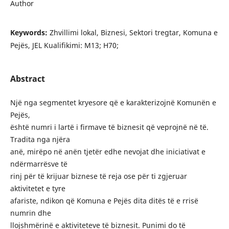
Author
Keywords:
Zhvillimi lokal, Biznesi, Sektori tregtar, Komuna e
Pejës, JEL Kualifikimi: M13; H70;
Abstract
Një nga segmentet kryesore që e karakterizojnë Komunën e
Pejës,
është numri i lartë i firmave të biznesit që veprojnë në të.
Tradita nga njëra
anë, mirëpo në anën tjetër edhe nevojat dhe iniciativat e
ndërmarrësve të
rinj për të krijuar biznese të reja ose për ti zgjeruar
aktivitetet e tyre
afariste, ndikon që Komuna e Pejës dita ditës të e rrisë
numrin dhe
llojshmërinë e aktiviteteve të biznesit. Punimi do të