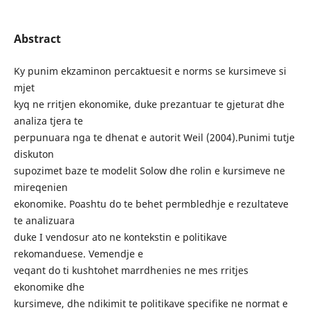
Abstract
Ky punim ekzaminon percaktuesit e norms se kursimeve si
mjet
kyq ne rritjen ekonomike, duke prezantuar te gjeturat dhe
analiza tjera te
perpunuara nga te dhenat e autorit Weil (2004).Punimi tutje
diskuton
supozimet baze te modelit Solow dhe rolin e kursimeve ne
mireqenien
ekonomike. Poashtu do te behet permbledhje e rezultateve
te analizuara
duke I vendosur ato ne kontekstin e politikave
rekomanduese. Vemendje e
veqant do ti kushtohet marrdhenies ne mes rritjes
ekonomike dhe
kursimeve, dhe ndikimit te politikave specifike ne normat e