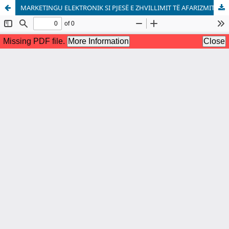
MARKETINGU ELEKTRONIK SI PJESË E ZHVILLIMIT TË AFARIZMIT TË NDËRMARRJEVE: ME FOKUS TË VEÇANTË NË NDËRMARRJET KOSOVARE