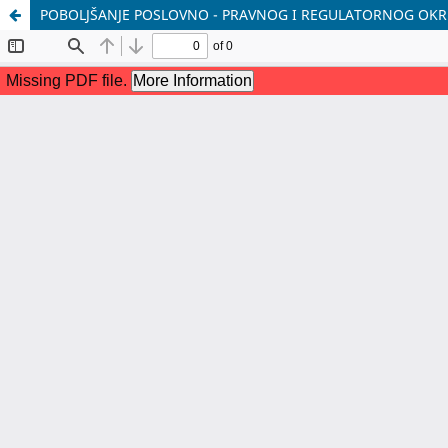
POBOLJŠANJE POSLOVNO - PRAVNOG I REGULATORNOG OK