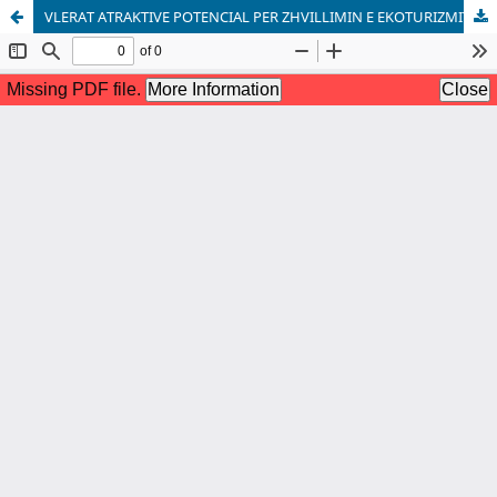
VLERAT ATRAKTIVE POTENCIAL PER ZHVILLIMIN E EKOTURIZMIT NË MALIN SHARR