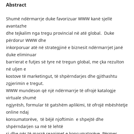
Abstract
Shumë ndërmarrje duke favorizuar WWW kanë sjellë
avantazhe
dhe tejkalim nga tregu provincial në atë global. Duke
përdorur WWW dhe
inkorporuar atë në strategjinë e biznesit ndërmarrjet janë
duke eliminuar
barrierat e futjes së tyre në tregun global, me çka rezulton
në uljen e
kostove të marketingut, të shpërndarjes dhe gjithashtu
zgjerimin e tregut.
WWW mundëson që një ndërmarrje të ofrojë katalogje
virtuale shumë
ngjyrësh, formular të gatshëm aplikimi, të ofrojë mbështetje
online ndaj
konsumatorëve, të bëjë njoftimin e shpejtë dhe
shpërndarjen sa më të lehtë
si dhe për të marrë reagimet e konsumatorëve. Përmes