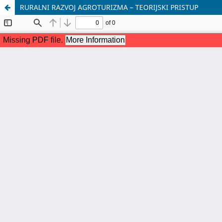
RURALNI RAZVOJ AGROTURIZMA – TEORIJSKI PRISTUP