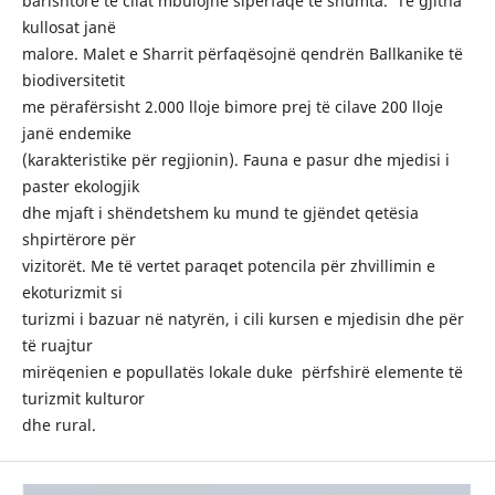
barishtore të cilat mbulojnë siperfaqe të shumta. Të gjitha
kullosat janë
malore. Malet e Sharrit përfaqësojnë qendrën Ballkanike të
biodiversitetit
me përafërsisht 2.000 lloje bimore prej të cilave 200 lloje
janë endemike
(karakteristike për regjionin). Fauna e pasur dhe mjedisi i
paster ekologjik
dhe mjaft i shëndetshem ku mund te gjëndet qetësia
shpirtërore për
vizitorët. Me të vertet paraqet potencila për zhvillimin e
ekoturizmit si
turizmi i bazuar në natyrën, i cili kursen e mjedisin dhe për
të ruajtur
mirëqenien e popullatës lokale duke përfshirë elemente të
turizmit kulturor
dhe rural.