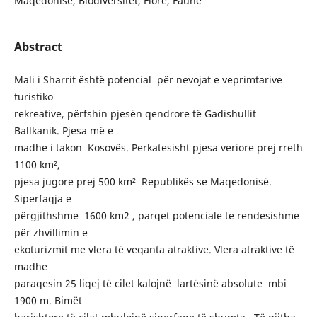
Maqedonisë, Biodiversitet, Florë, Faunë
Abstract
Mali i Sharrit është potencial për nevojat e veprimtarive
turistiko
rekreative, përfshin pjesën qendrore të Gadishullit
Ballkanik. Pjesa më e
madhe i takon Kosovës. Perkatesisht pjesa veriore prej rreth
1100 km²,
pjesa jugore prej 500 km² Republikës se Maqedonisë.
Siperfaqja e
përgjithshme 1600 km2 , parqet potenciale te rendesishme
për zhvillimin e
ekoturizmit me vlera të veqanta atraktive. Vlera atraktive të
madhe
paraqesin 25 liqej të cilet kalojnë lartësinë absolute mbi
1900 m. Bimët