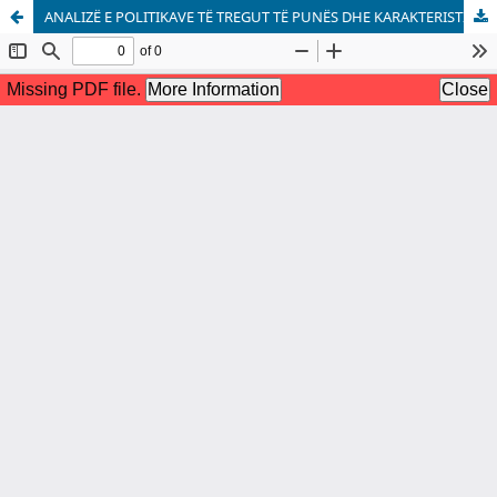
ANALIZË E POLITIKAVE TË TREGUT TË PUNËS DHE KARAKTERISTIKAVE TË PAPUNËSISË NË MAQEDONI